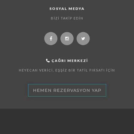
SOSYAL MEDYA
BIZI TAKIP EDIN
ÇAĞRI MERKEZI
HEYECAN VERICI, EŞŞIZ BIR TATIL FIRSATI İÇIN
HEMEN REZERVASYON YAP